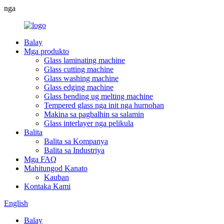
nga
Balay
Mga produkto
Glass laminating machine
Glass cutting machine
Glass washing machine
Glass edging machine
Glass bending ug melting machine
Tempered glass nga init nga hurnohan
Makina sa pagbalhin sa salamin
Glass interlayer nga pelikula
Balita
Balita sa Kompanya
Balita sa Industriya
Mga FAQ
Mahitungod Kanato
Kauban
Kontaka Kami
English
Balay